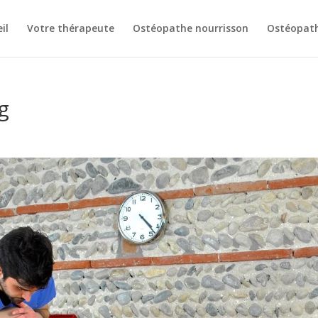
il
Votre thérapeute
Ostéopathe nourrisson
Ostéopath
g