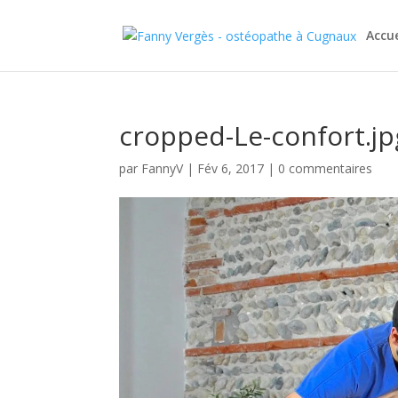
Accue
cropped-Le-confort.jp
par
FannyV
|
Fév 6, 2017
|
0 commentaires